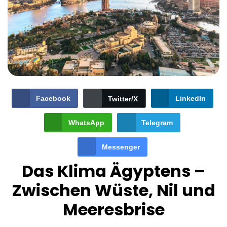
Facebook
LinkedIn
Twitter/X
WhatsApp
Telegram
Messenger
Das Klima Ägyptens –
Zwischen Wüste, Nil und
Meeresbrise