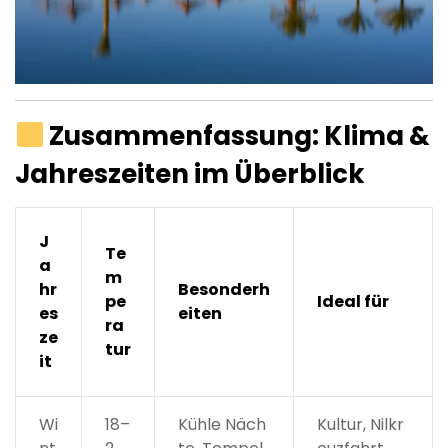
Zusammenfassung: Klima &
Jahreszeiten im Überblick
J
Te
a
m
hr
Besonderh
pe
Ideal für
es
eiten
ra
ze
tur
it
Wi
18–
Kühle Näch
Kultur, Nilkr