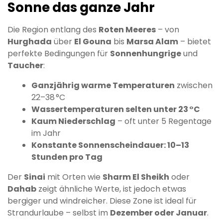
Sonne das ganze Jahr
Die Region entlang des
Roten Meeres
– von
Hurghada
über
El Gouna
bis
Marsa Alam
– bietet
perfekte Bedingungen für
Sonnenhungrige
und
Taucher
:
Ganzjährig warme Temperaturen
zwischen
22–38 °C
Wassertemperaturen selten unter 23 °C
Kaum Niederschlag
– oft unter 5 Regentage
im Jahr
Konstante Sonnenscheindauer: 10–13
Stunden pro Tag
Der
Sinai
mit Orten wie
Sharm El Sheikh
oder
Dahab
zeigt ähnliche Werte, ist jedoch etwas
bergiger und windreicher. Diese Zone ist ideal für
Strandurlaube – selbst im
Dezember oder Januar
.