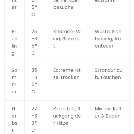
nt
2
te, Tempel
euzfahrt
er
5 °
besuche
C
Fr
25
Khamsin-W
Wüste, Sigh
üh
–3
ind, Blütezei
tseeing, Ab
lin
5 °
t
enteuer
g
C
So
35
Extreme Hit
Strandurlau
m
–4
ze, trocken
b, Tauchen
m
5 °
er
C
H
27
Klare Luft, R
Mix aus Kult
er
–3
ückgang de
ur & Baden
bs
3 °
r Hitze
t
C